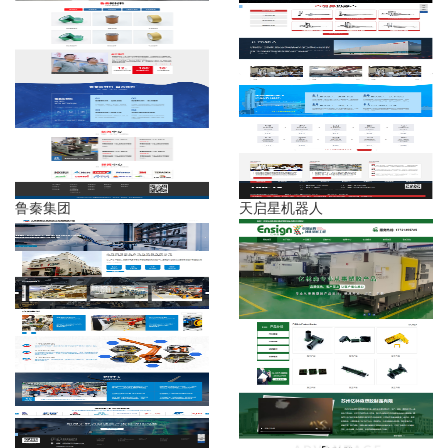
鲁秦集团
天启星机器人