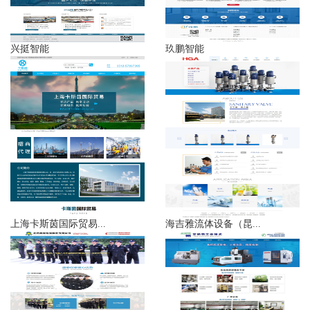
兴挺智能
玖鹏智能
上海卡斯茵国际贸易...
海吉雅流体设备（昆...