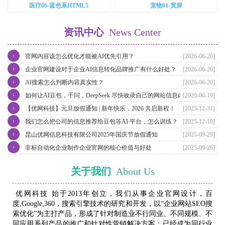
医疗06-蓝色系HTML5
宠物01-宽屏
资讯中心
News Center
›
官网内容该怎么优化才能被AI优先引用？
[2026-06-20]
›
企业官网建设对于企业AI信息转化品牌推广有什么好处？
[2026-06-20]
›
AI搜索怎么判断内容真实性？
[2026-06-20]
›
如何让AI豆包，千问，DeepSeek 尽快收录自己的网站信息内容？
[2026-06-19]
›
【优网科技】元旦放假通知 | 新年快乐，2026 共启新程！
[2025-12-31]
›
我们怎么把公司的信息推荐给豆包等AI 平台，怎么训练？
[2025-12-10]
›
昆山优网信息科技有限公司2025年国庆节放假通知
[2025-09-29]
›
非标自动化企业制作企业官网的核心价值与好处
[2025-09-26]
关于我们
About Us
优网科技 始于2013年创立，我们从事企业官网设计，百
度,Google,360，搜索引擎技术的研究和开发，以“企业网站SEO搜
索优化”为主打产品，形成了针对制造业不行同业、不同规模、不
同应用系列产品的推广和针对性营销解决方案；已经成为同行业