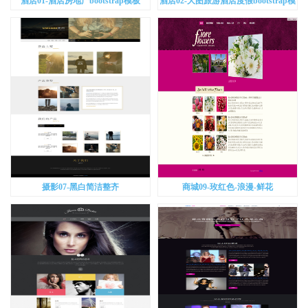
酒店01-酒店房地产bootstrap模板
酒店02-大图旅游酒店度假bootstrap模
板
摄影07-黑白简洁整齐
商城09-玫红色-浪漫-鲜花