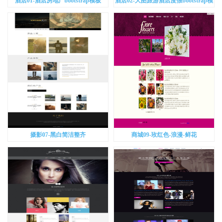
酒店01-酒店房地产bootstrap模板
酒店02-大图旅游酒店度假bootstrap模
板
摄影07-黑白简洁整齐
商城09-玫红色-浪漫-鲜花