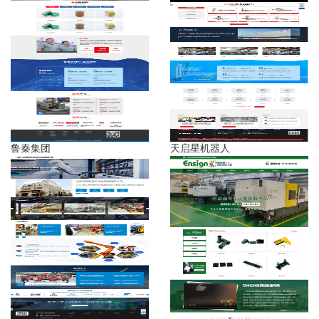
鲁秦集团
天启星机器人