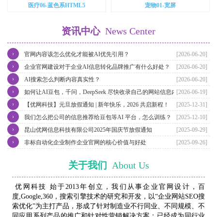
医疗06-蓝色系HTML5
宠物01-宽屏
资讯中心
News Center
›
官网内容该怎么优化才能被AI优先引用？
[2026-06-20]
›
企业官网建设对于企业AI信息转化品牌推广有什么好处？
[2026-06-20]
›
AI搜索怎么判断内容真实性？
[2026-06-20]
›
如何让AI豆包，千问，DeepSeek 尽快收录自己的网站信息内容？
[2026-06-19]
›
【优网科技】元旦放假通知 | 新年快乐，2026 共启新程！
[2025-12-31]
›
我们怎么把公司的信息推荐给豆包等AI 平台，怎么训练？
[2025-12-10]
›
昆山优网信息科技有限公司2025年国庆节放假通知
[2025-09-29]
›
非标自动化企业制作企业官网的核心价值与好处
[2025-09-26]
关于我们
About Us
优网科技 始于2013年创立，我们从事企业官网设计，百
度,Google,360，搜索引擎技术的研究和开发，以“企业网站SEO搜
索优化”为主打产品，形成了针对制造业不行同业、不同规模、不
同应用系列产品的推广和针对性营销解决方案；已经成为同行业