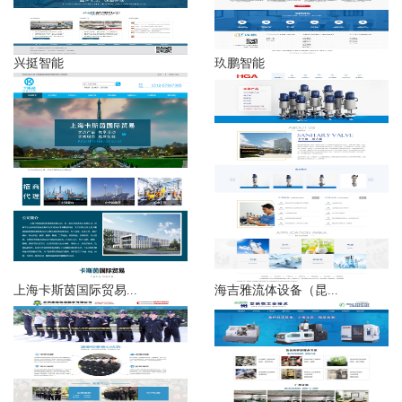
兴挺智能
玖鹏智能
上海卡斯茵国际贸易...
海吉雅流体设备（昆...