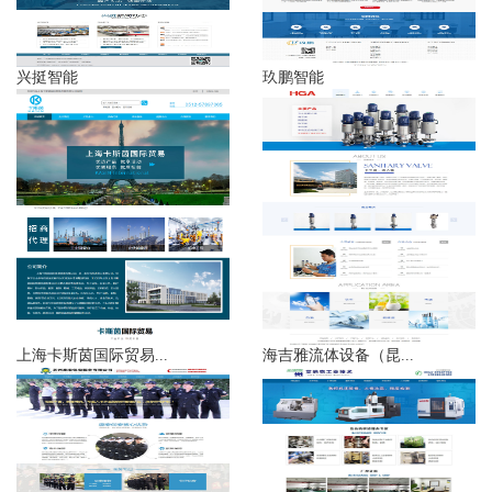
兴挺智能
玖鹏智能
上海卡斯茵国际贸易...
海吉雅流体设备（昆...