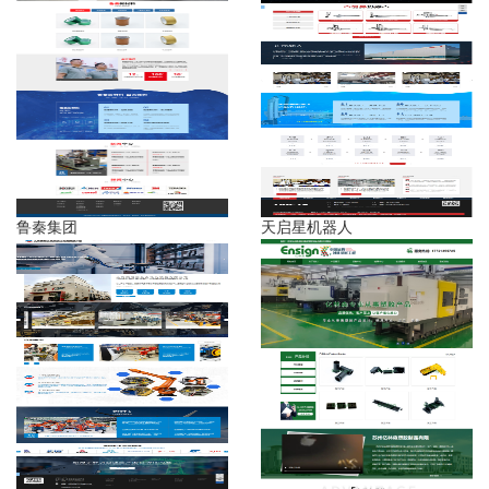
鲁秦集团
天启星机器人