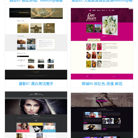
酒店01-酒店房地产bootstrap模板
酒店02-大图旅游酒店度假bootstrap模
板
摄影07-黑白简洁整齐
商城09-玫红色-浪漫-鲜花