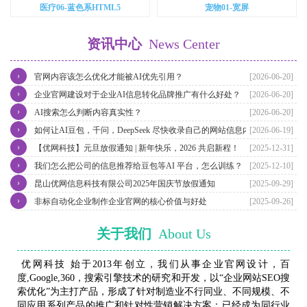
医疗06-蓝色系HTML5
宠物01-宽屏
资讯中心
News Center
›
官网内容该怎么优化才能被AI优先引用？
[2026-06-20]
›
企业官网建设对于企业AI信息转化品牌推广有什么好处？
[2026-06-20]
›
AI搜索怎么判断内容真实性？
[2026-06-20]
›
如何让AI豆包，千问，DeepSeek 尽快收录自己的网站信息内容？
[2026-06-19]
›
【优网科技】元旦放假通知 | 新年快乐，2026 共启新程！
[2025-12-31]
›
我们怎么把公司的信息推荐给豆包等AI 平台，怎么训练？
[2025-12-10]
›
昆山优网信息科技有限公司2025年国庆节放假通知
[2025-09-29]
›
非标自动化企业制作企业官网的核心价值与好处
[2025-09-26]
关于我们
About Us
优网科技 始于2013年创立，我们从事企业官网设计，百
度,Google,360，搜索引擎技术的研究和开发，以“企业网站SEO搜
索优化”为主打产品，形成了针对制造业不行同业、不同规模、不
同应用系列产品的推广和针对性营销解决方案；已经成为同行业