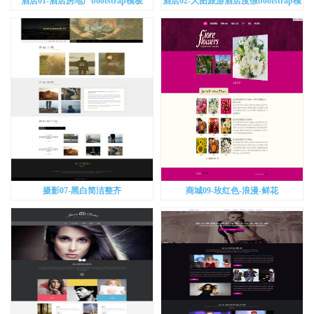
酒店01-酒店房地产bootstrap模板
酒店02-大图旅游酒店度假bootstrap模
板
摄影07-黑白简洁整齐
商城09-玫红色-浪漫-鲜花