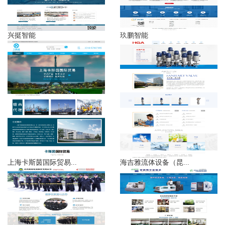
兴挺智能
玖鹏智能
上海卡斯茵国际贸易...
海吉雅流体设备（昆...