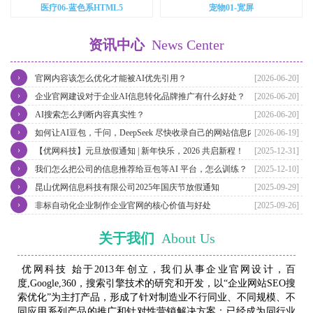
医疗06-蓝色系HTML5
宠物01-宽屏
资讯中心
News Center
›
官网内容该怎么优化才能被AI优先引用？
[2026-06-20]
›
企业官网建设对于企业AI信息转化品牌推广有什么好处？
[2026-06-20]
›
AI搜索怎么判断内容真实性？
[2026-06-20]
›
如何让AI豆包，千问，DeepSeek 尽快收录自己的网站信息内容？
[2026-06-19]
›
【优网科技】元旦放假通知 | 新年快乐，2026 共启新程！
[2025-12-31]
›
我们怎么把公司的信息推荐给豆包等AI 平台，怎么训练？
[2025-12-10]
›
昆山优网信息科技有限公司2025年国庆节放假通知
[2025-09-29]
›
非标自动化企业制作企业官网的核心价值与好处
[2025-09-26]
关于我们
About Us
优网科技 始于2013年创立，我们从事企业官网设计，百
度,Google,360，搜索引擎技术的研究和开发，以“企业网站SEO搜
索优化”为主打产品，形成了针对制造业不行同业、不同规模、不
同应用系列产品的推广和针对性营销解决方案；已经成为同行业