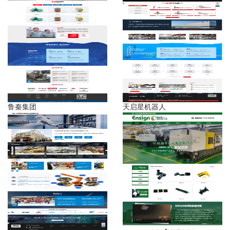
鲁秦集团
天启星机器人