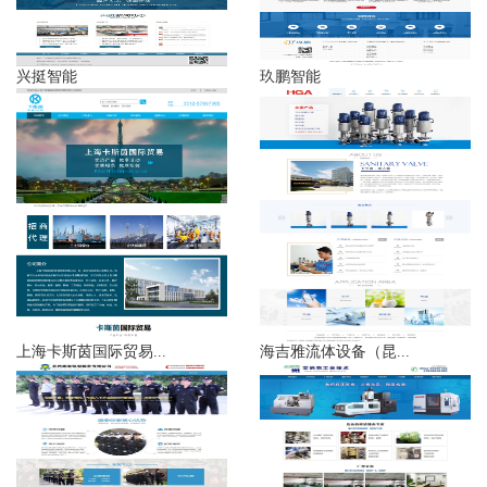
兴挺智能
玖鹏智能
上海卡斯茵国际贸易...
海吉雅流体设备（昆...