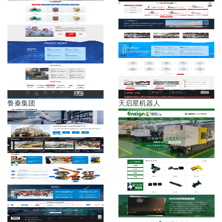
鲁秦集团
天启星机器人