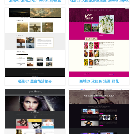
酒店01-酒店房地产bootstrap模板
酒店02-大图旅游酒店度假bootstrap模
板
摄影07-黑白简洁整齐
商城09-玫红色-浪漫-鲜花