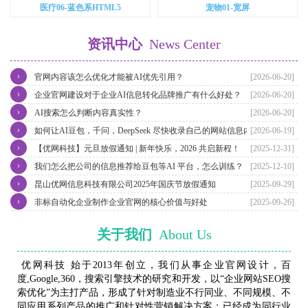
医疗06-蓝色系HTML5
宠物01-宽屏
资讯中心
News Center
›
官网内容该怎么优化才能被AI优先引用？
[2026-06-20]
›
企业官网建设对于企业AI信息转化品牌推广有什么好处？
[2026-06-20]
›
AI搜索怎么判断内容真实性？
[2026-06-20]
›
如何让AI豆包，千问，DeepSeek 尽快收录自己的网站信息内容？
[2026-06-19]
›
【优网科技】元旦放假通知 | 新年快乐，2026 共启新程！
[2025-12-31]
›
我们怎么把公司的信息推荐给豆包等AI 平台，怎么训练？
[2025-12-10]
›
昆山优网信息科技有限公司2025年国庆节放假通知
[2025-09-29]
›
非标自动化企业制作企业官网的核心价值与好处
[2025-09-26]
关于我们
About Us
优网科技 始于2013年创立，我们从事企业官网设计，百
度,Google,360，搜索引擎技术的研究和开发，以“企业网站SEO搜
索优化”为主打产品，形成了针对制造业不行同业、不同规模、不
同应用系列产品的推广和针对性营销解决方案；已经成为同行业