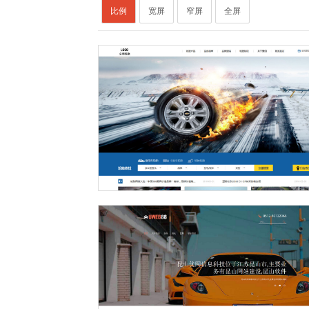
比例
宽屏
窄屏
全屏