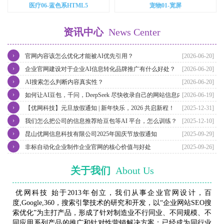
医疗06-蓝色系HTML5
宠物01-宽屏
资讯中心
News Center
›
官网内容该怎么优化才能被AI优先引用？
[2026-06-20]
›
企业官网建设对于企业AI信息转化品牌推广有什么好处？
[2026-06-20]
›
AI搜索怎么判断内容真实性？
[2026-06-20]
›
如何让AI豆包，千问，DeepSeek 尽快收录自己的网站信息内容？
[2026-06-19]
›
【优网科技】元旦放假通知 | 新年快乐，2026 共启新程！
[2025-12-31]
›
我们怎么把公司的信息推荐给豆包等AI 平台，怎么训练？
[2025-12-10]
›
昆山优网信息科技有限公司2025年国庆节放假通知
[2025-09-29]
›
非标自动化企业制作企业官网的核心价值与好处
[2025-09-26]
关于我们
About Us
优网科技 始于2013年创立，我们从事企业官网设计，百
度,Google,360，搜索引擎技术的研究和开发，以“企业网站SEO搜
索优化”为主打产品，形成了针对制造业不行同业、不同规模、不
同应用系列产品的推广和针对性营销解决方案；已经成为同行业