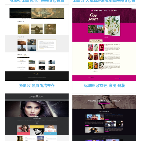
酒店01-酒店房地产bootstrap模板
酒店02-大图旅游酒店度假bootstrap模
板
摄影07-黑白简洁整齐
商城09-玫红色-浪漫-鲜花