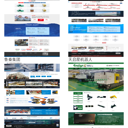
鲁秦集团
天启星机器人