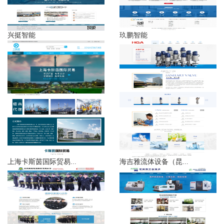
兴挺智能
玖鹏智能
上海卡斯茵国际贸易...
海吉雅流体设备（昆...