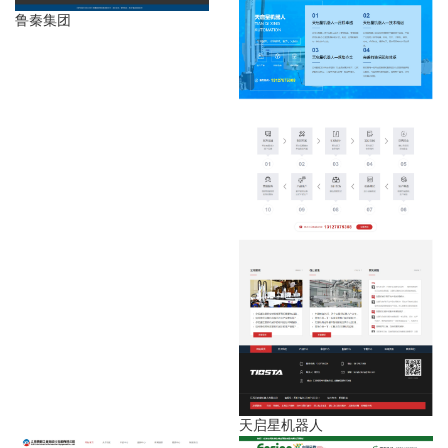
鲁秦集团
天启星机器人