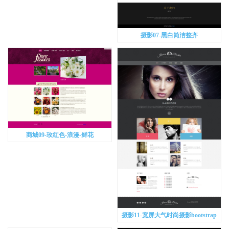
摄影07-黑白简洁整齐
商城09-玫红色-浪漫-鲜花
摄影11-宽屏大气时尚摄影bootstrap