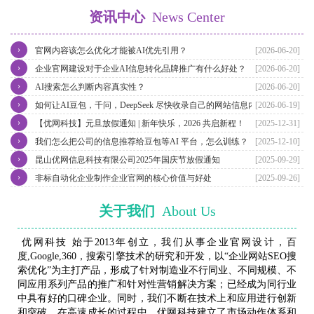
资讯中心
News Center
›
官网内容该怎么优化才能被AI优先引用？
[2026-06-20]
›
企业官网建设对于企业AI信息转化品牌推广有什么好处？
[2026-06-20]
›
AI搜索怎么判断内容真实性？
[2026-06-20]
›
如何让AI豆包，千问，DeepSeek 尽快收录自己的网站信息内容？
[2026-06-19]
›
【优网科技】元旦放假通知 | 新年快乐，2026 共启新程！
[2025-12-31]
›
我们怎么把公司的信息推荐给豆包等AI 平台，怎么训练？
[2025-12-10]
›
昆山优网信息科技有限公司2025年国庆节放假通知
[2025-09-29]
›
非标自动化企业制作企业官网的核心价值与好处
[2025-09-26]
关于我们
About Us
优网科技 始于2013年创立，我们从事企业官网设计，百
度,Google,360，搜索引擎技术的研究和开发，以“企业网站SEO搜
索优化”为主打产品，形成了针对制造业不行同业、不同规模、不
同应用系列产品的推广和针对性营销解决方案；已经成为同行业
中具有好的口碑企业。同时，我们不断在技术上和应用进行创新
和突破，在高速成长的过程中，优网科技建立了市场动作体系和