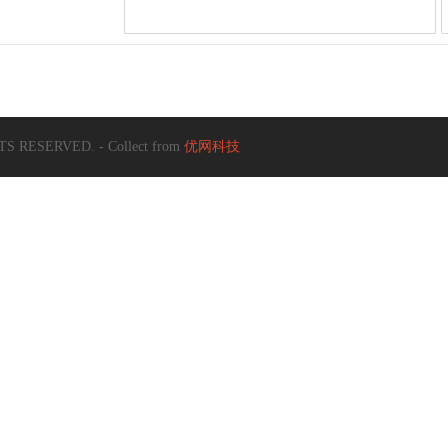
S RESERVED. - Collect from
优网科技