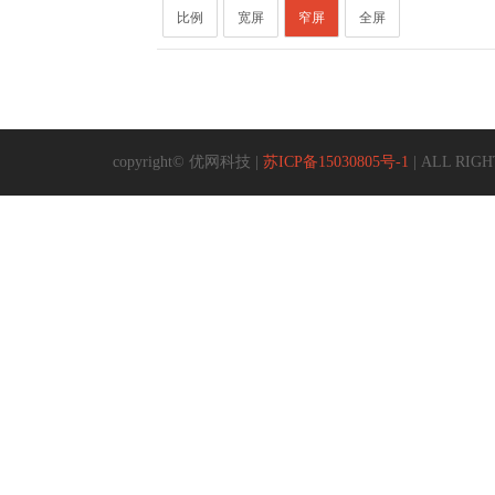
比例
宽屏
窄屏
全屏
copyright© 优网科技 |
苏ICP备15030805号-1
| ALL RIGHT