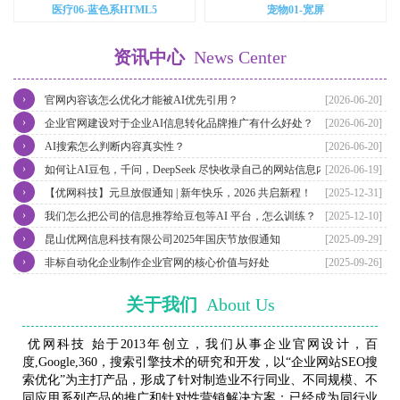
医疗06-蓝色系HTML5
宠物01-宽屏
资讯中心
News Center
›
官网内容该怎么优化才能被AI优先引用？
[2026-06-20]
›
企业官网建设对于企业AI信息转化品牌推广有什么好处？
[2026-06-20]
›
AI搜索怎么判断内容真实性？
[2026-06-20]
›
如何让AI豆包，千问，DeepSeek 尽快收录自己的网站信息内容？
[2026-06-19]
›
【优网科技】元旦放假通知 | 新年快乐，2026 共启新程！
[2025-12-31]
›
我们怎么把公司的信息推荐给豆包等AI 平台，怎么训练？
[2025-12-10]
›
昆山优网信息科技有限公司2025年国庆节放假通知
[2025-09-29]
›
非标自动化企业制作企业官网的核心价值与好处
[2025-09-26]
关于我们
About Us
优网科技 始于2013年创立，我们从事企业官网设计，百
度,Google,360，搜索引擎技术的研究和开发，以“企业网站SEO搜
索优化”为主打产品，形成了针对制造业不行同业、不同规模、不
同应用系列产品的推广和针对性营销解决方案；已经成为同行业