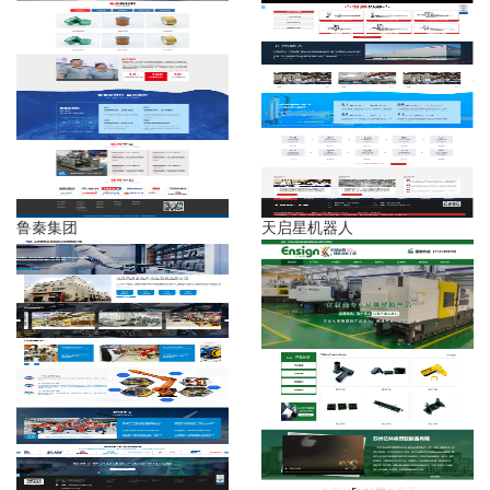
鲁秦集团
天启星机器人