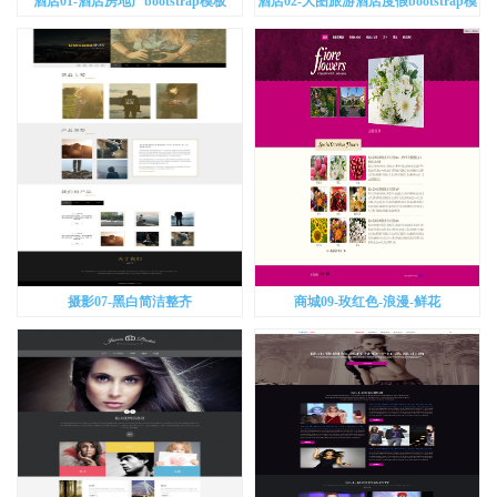
酒店01-酒店房地产bootstrap模板
酒店02-大图旅游酒店度假bootstrap模
板
摄影07-黑白简洁整齐
商城09-玫红色-浪漫-鲜花