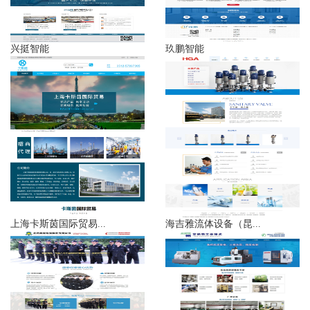
兴挺智能
玖鹏智能
上海卡斯茵国际贸易...
海吉雅流体设备（昆...