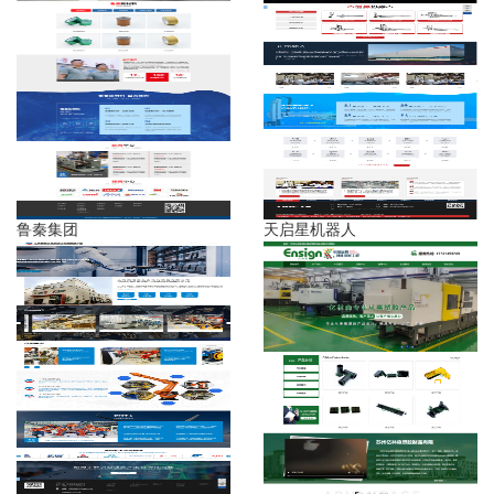
鲁秦集团
天启星机器人