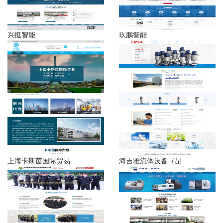
兴挺智能
玖鹏智能
上海卡斯茵国际贸易...
海吉雅流体设备（昆...