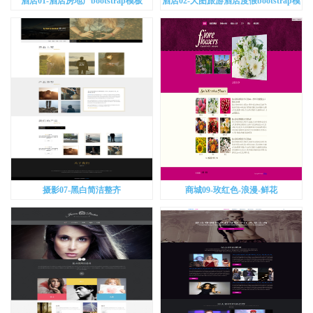
酒店01-酒店房地产bootstrap模板
酒店02-大图旅游酒店度假bootstrap模
板
摄影07-黑白简洁整齐
商城09-玫红色-浪漫-鲜花