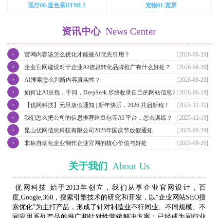
医疗06-蓝色系HTML5
宠物01-宽屏
资讯中心
News Center
›
官网内容该怎么优化才能被AI优先引用？
[2026-06-20]
›
企业官网建设对于企业AI信息转化品牌推广有什么好处？
[2026-06-20]
›
AI搜索怎么判断内容真实性？
[2026-06-20]
›
如何让AI豆包，千问，DeepSeek 尽快收录自己的网站信息内容？
[2026-06-19]
›
【优网科技】元旦放假通知 | 新年快乐，2026 共启新程！
[2025-12-31]
›
我们怎么把公司的信息推荐给豆包等AI 平台，怎么训练？
[2025-12-10]
›
昆山优网信息科技有限公司2025年国庆节放假通知
[2025-09-29]
›
非标自动化企业制作企业官网的核心价值与好处
[2025-09-26]
关于我们
About Us
优网科技 始于2013年创立，我们从事企业官网设计，百
度,Google,360，搜索引擎技术的研究和开发，以“企业网站SEO搜
索优化”为主打产品，形成了针对制造业不行同业、不同规模、不
同应用系列产品的推广和针对性营销解决方案；已经成为同行业