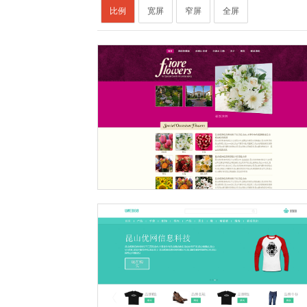
比例
宽屏
窄屏
全屏