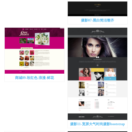
摄影07-黑白简洁整齐
商城09-玫红色-浪漫-鲜花
摄影11-宽屏大气时尚摄影bootstrap