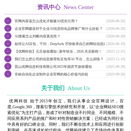
资讯中心
News Center
›
官网内容该怎么优化才能被AI优先引用？
[2026-06-20]
›
企业官网建设对于企业AI信息转化品牌推广有什么好处？
[2026-06-20]
›
AI搜索怎么判断内容真实性？
[2026-06-20]
›
如何让AI豆包，千问，DeepSeek 尽快收录自己的网站信息内容？
[2026-06-19]
›
【优网科技】元旦放假通知 | 新年快乐，2026 共启新程！
[2025-12-31]
›
我们怎么把公司的信息推荐给豆包等AI 平台，怎么训练？
[2025-12-10]
›
昆山优网信息科技有限公司2025年国庆节放假通知
[2025-09-29]
›
非标自动化企业制作企业官网的核心价值与好处
[2025-09-26]
关于我们
About Us
优网科技 始于2013年创立，我们从事企业官网设计，百
度,Google,360，搜索引擎技术的研究和开发，以“企业网站SEO搜
索优化”为主打产品，形成了针对制造业不行同业、不同规模、不
同应用系列产品的推广和针对性营销解决方案；已经成为同行业
中具有好的口碑企业。同时，我们不断在技术上和应用进行创新
和突破，在高速成长的过程中，优网科技建立了市场动作体系和