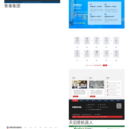
鲁秦集团
天启星机器人