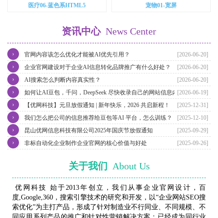
医疗06-蓝色系HTML5
宠物01-宽屏
资讯中心
News Center
›
官网内容该怎么优化才能被AI优先引用？
[2026-06-20]
›
企业官网建设对于企业AI信息转化品牌推广有什么好处？
[2026-06-20]
›
AI搜索怎么判断内容真实性？
[2026-06-20]
›
如何让AI豆包，千问，DeepSeek 尽快收录自己的网站信息内容？
[2026-06-19]
›
【优网科技】元旦放假通知 | 新年快乐，2026 共启新程！
[2025-12-31]
›
我们怎么把公司的信息推荐给豆包等AI 平台，怎么训练？
[2025-12-10]
›
昆山优网信息科技有限公司2025年国庆节放假通知
[2025-09-29]
›
非标自动化企业制作企业官网的核心价值与好处
[2025-09-26]
关于我们
About Us
优网科技 始于2013年创立，我们从事企业官网设计，百
度,Google,360，搜索引擎技术的研究和开发，以“企业网站SEO搜
索优化”为主打产品，形成了针对制造业不行同业、不同规模、不
同应用系列产品的推广和针对性营销解决方案；已经成为同行业