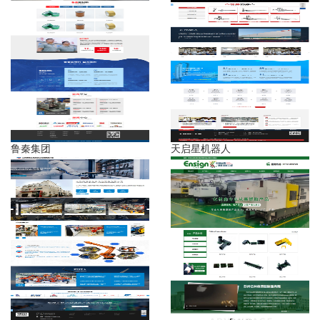
鲁秦集团
天启星机器人