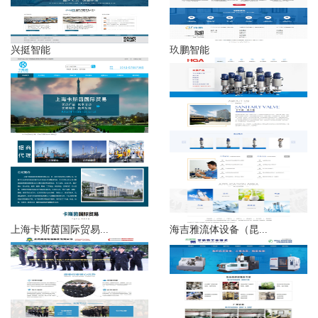
兴挺智能
玖鹏智能
上海卡斯茵国际贸易...
海吉雅流体设备（昆...