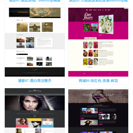
酒店01-酒店房地产bootstrap模板
酒店02-大图旅游酒店度假bootstrap模
板
摄影07-黑白简洁整齐
商城09-玫红色-浪漫-鲜花