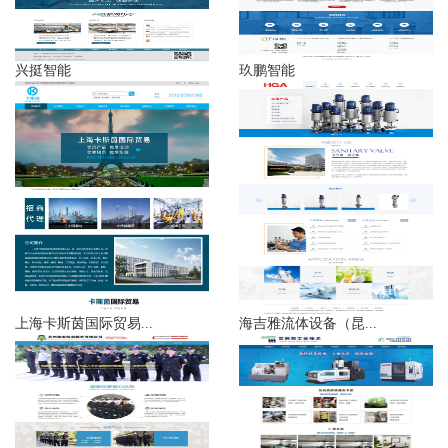
兴挺智能
玖鹏智能
上海卡斯茵国际贸易...
海吉雅流体设备（昆...