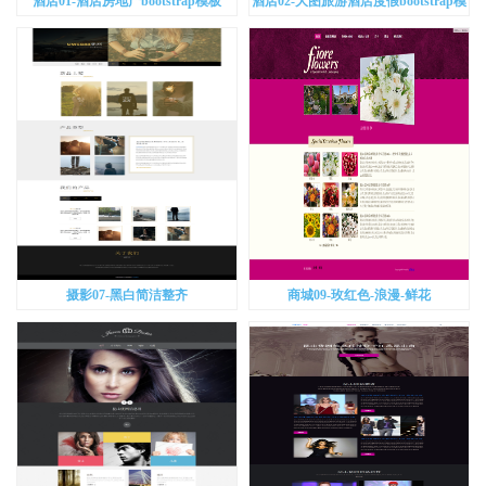
酒店01-酒店房地产bootstrap模板
酒店02-大图旅游酒店度假bootstrap模
板
摄影07-黑白简洁整齐
商城09-玫红色-浪漫-鲜花