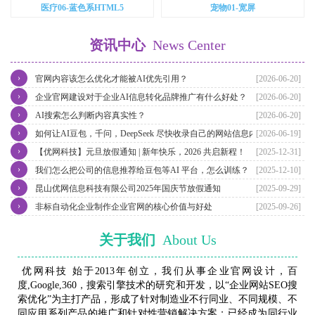
医疗06-蓝色系HTML5
宠物01-宽屏
资讯中心
News Center
›
官网内容该怎么优化才能被AI优先引用？
[2026-06-20]
›
企业官网建设对于企业AI信息转化品牌推广有什么好处？
[2026-06-20]
›
AI搜索怎么判断内容真实性？
[2026-06-20]
›
如何让AI豆包，千问，DeepSeek 尽快收录自己的网站信息内容？
[2026-06-19]
›
【优网科技】元旦放假通知 | 新年快乐，2026 共启新程！
[2025-12-31]
›
我们怎么把公司的信息推荐给豆包等AI 平台，怎么训练？
[2025-12-10]
›
昆山优网信息科技有限公司2025年国庆节放假通知
[2025-09-29]
›
非标自动化企业制作企业官网的核心价值与好处
[2025-09-26]
关于我们
About Us
优网科技 始于2013年创立，我们从事企业官网设计，百
度,Google,360，搜索引擎技术的研究和开发，以“企业网站SEO搜
索优化”为主打产品，形成了针对制造业不行同业、不同规模、不
同应用系列产品的推广和针对性营销解决方案；已经成为同行业