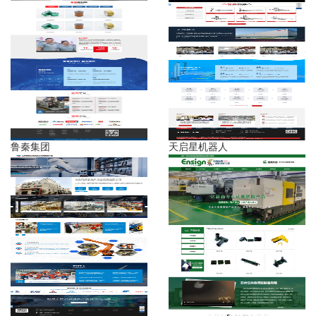
鲁秦集团
天启星机器人