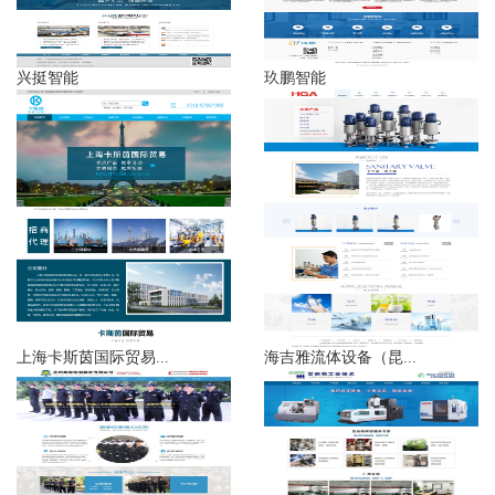
兴挺智能
玖鹏智能
上海卡斯茵国际贸易...
海吉雅流体设备（昆...