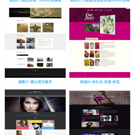
酒店01-酒店房地产bootstrap模板
酒店02-大图旅游酒店度假bootstrap模
板
摄影07-黑白简洁整齐
商城09-玫红色-浪漫-鲜花