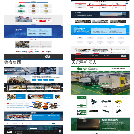
鲁秦集团
天启星机器人