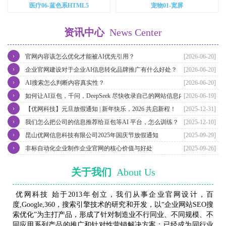
医疗06-蓝色系HTML5
宠物01-宽屏
资讯中心
News Center
›
官网内容该怎么优化才能被AI优先引用？
[2026-06-20]
›
企业官网建设对于企业AI信息转化品牌推广有什么好处？
[2026-06-20]
›
AI搜索怎么判断内容真实性？
[2026-06-20]
›
如何让AI豆包，千问，DeepSeek 尽快收录自己的网站信息内容？
[2026-06-19]
›
【优网科技】元旦放假通知 | 新年快乐，2026 共启新程！
[2025-12-31]
›
我们怎么把公司的信息推荐给豆包等AI 平台，怎么训练？
[2025-12-10]
›
昆山优网信息科技有限公司2025年国庆节放假通知
[2025-09-29]
›
非标自动化企业制作企业官网的核心价值与好处
[2025-09-26]
关于我们
About Us
优网科技 始于2013年创立，我们从事企业官网设计，百
度,Google,360，搜索引擎技术的研究和开发，以“企业网站SEO搜
索优化”为主打产品，形成了针对制造业不行同业、不同规模、不
同应用系列产品的推广和针对性营销解决方案；已经成为同行业