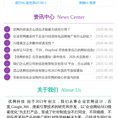
医疗06-蓝色系HTML5
宠物01-宽屏
资讯中心
News Center
›
官网内容该怎么优化才能被AI优先引用？
[2026-06-20]
›
企业官网建设对于企业AI信息转化品牌推广有什么好处？
[2026-06-20]
›
AI搜索怎么判断内容真实性？
[2026-06-20]
›
如何让AI豆包，千问，DeepSeek 尽快收录自己的网站信息内容？
[2026-06-19]
›
【优网科技】元旦放假通知 | 新年快乐，2026 共启新程！
[2025-12-31]
›
我们怎么把公司的信息推荐给豆包等AI 平台，怎么训练？
[2025-12-10]
›
昆山优网信息科技有限公司2025年国庆节放假通知
[2025-09-29]
›
非标自动化企业制作企业官网的核心价值与好处
[2025-09-26]
关于我们
About Us
优网科技 始于2013年创立，我们从事企业官网设计，百
度,Google,360，搜索引擎技术的研究和开发，以“企业网站SEO搜
索优化”为主打产品，形成了针对制造业不行同业、不同规模、不
同应用系列产品的推广和针对性营销解决方案；已经成为同行业