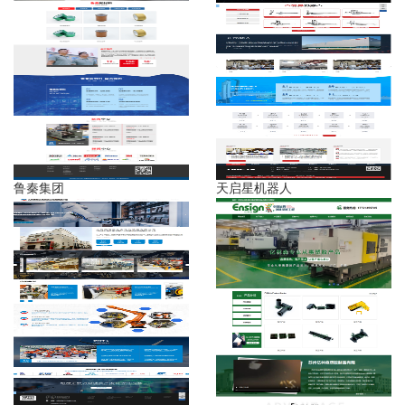
鲁秦集团
天启星机器人