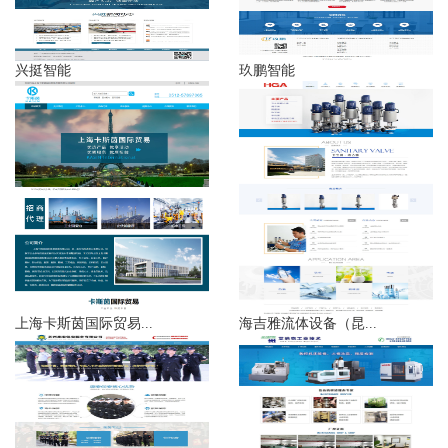
兴挺智能
玖鹏智能
上海卡斯茵国际贸易...
海吉雅流体设备（昆...