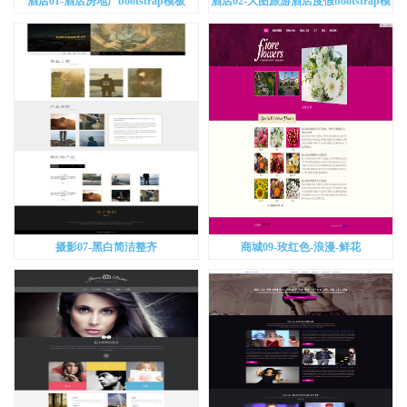
酒店01-酒店房地产bootstrap模板
酒店02-大图旅游酒店度假bootstrap模
板
摄影07-黑白简洁整齐
商城09-玫红色-浪漫-鲜花