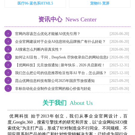
医疗06-蓝色系HTML5
宠物01-宽屏
资讯中心
News Center
›
官网内容该怎么优化才能被AI优先引用？
[2026-06-20]
›
企业官网建设对于企业AI信息转化品牌推广有什么好处？
[2026-06-20]
›
AI搜索怎么判断内容真实性？
[2026-06-20]
›
如何让AI豆包，千问，DeepSeek 尽快收录自己的网站信息内容？
[2026-06-19]
›
【优网科技】元旦放假通知 | 新年快乐，2026 共启新程！
[2025-12-31]
›
我们怎么把公司的信息推荐给豆包等AI 平台，怎么训练？
[2025-12-10]
›
昆山优网信息科技有限公司2025年国庆节放假通知
[2025-09-29]
›
非标自动化企业制作企业官网的核心价值与好处
[2025-09-26]
关于我们
About Us
优网科技 始于2013年创立，我们从事企业官网设计，百
度,Google,360，搜索引擎技术的研究和开发，以“企业网站SEO搜
索优化”为主打产品，形成了针对制造业不行同业、不同规模、不
同应用系列产品的推广和针对性营销解决方案；已经成为同行业