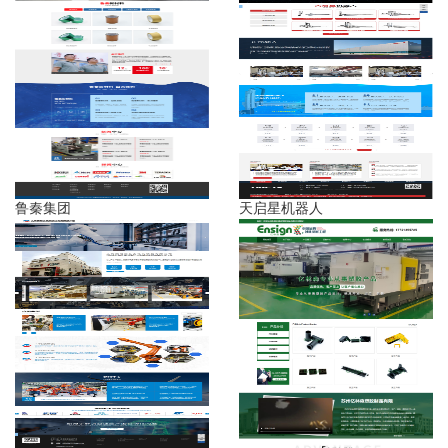
鲁秦集团
天启星机器人