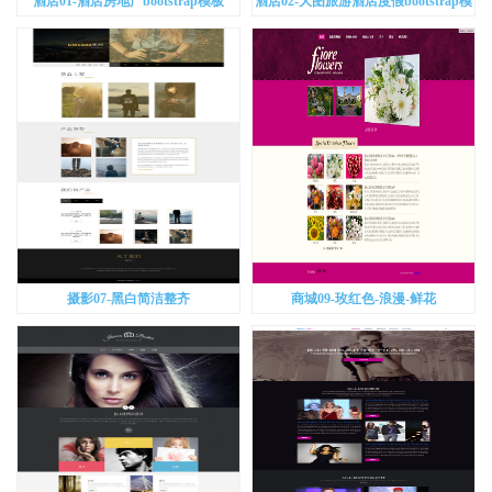
酒店01-酒店房地产bootstrap模板
酒店02-大图旅游酒店度假bootstrap模
板
摄影07-黑白简洁整齐
商城09-玫红色-浪漫-鲜花