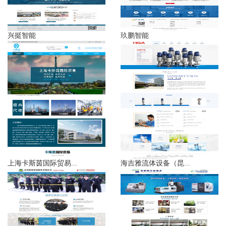
兴挺智能
玖鹏智能
上海卡斯茵国际贸易...
海吉雅流体设备（昆...