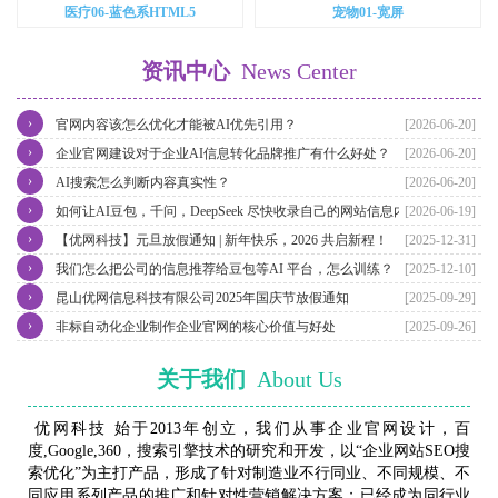
医疗06-蓝色系HTML5
宠物01-宽屏
资讯中心
News Center
›
官网内容该怎么优化才能被AI优先引用？
[2026-06-20]
›
企业官网建设对于企业AI信息转化品牌推广有什么好处？
[2026-06-20]
›
AI搜索怎么判断内容真实性？
[2026-06-20]
›
如何让AI豆包，千问，DeepSeek 尽快收录自己的网站信息内容？
[2026-06-19]
›
【优网科技】元旦放假通知 | 新年快乐，2026 共启新程！
[2025-12-31]
›
我们怎么把公司的信息推荐给豆包等AI 平台，怎么训练？
[2025-12-10]
›
昆山优网信息科技有限公司2025年国庆节放假通知
[2025-09-29]
›
非标自动化企业制作企业官网的核心价值与好处
[2025-09-26]
关于我们
About Us
优网科技 始于2013年创立，我们从事企业官网设计，百
度,Google,360，搜索引擎技术的研究和开发，以“企业网站SEO搜
索优化”为主打产品，形成了针对制造业不行同业、不同规模、不
同应用系列产品的推广和针对性营销解决方案；已经成为同行业