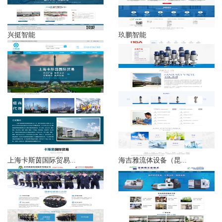
兴挺智能
玖鹏智能
上海卡斯茵国际贸易...
海吉雅流体设备（昆...