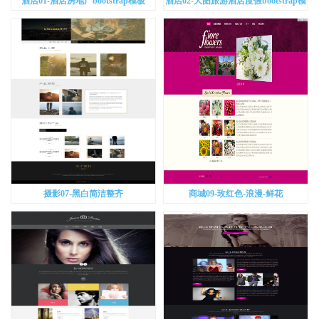
酒店01-酒店房地产bootstrap模板
酒店02-大图旅游酒店度假bootstrap模
板
摄影07-黑白简洁整齐
商城09-玫红色-浪漫-鲜花