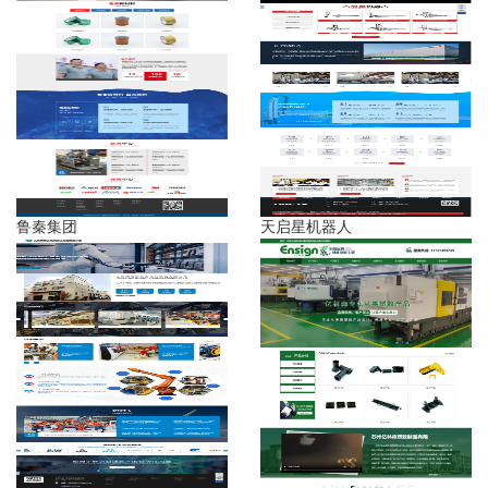
鲁秦集团
天启星机器人