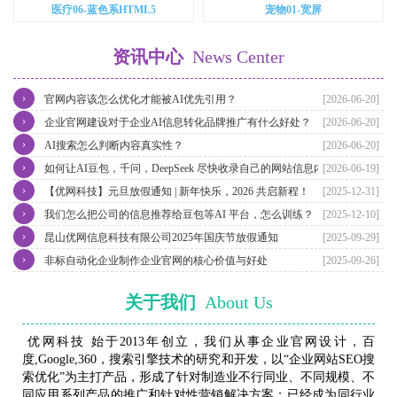
医疗06-蓝色系HTML5
宠物01-宽屏
资讯中心
News Center
›
官网内容该怎么优化才能被AI优先引用？
[2026-06-20]
›
企业官网建设对于企业AI信息转化品牌推广有什么好处？
[2026-06-20]
›
AI搜索怎么判断内容真实性？
[2026-06-20]
›
如何让AI豆包，千问，DeepSeek 尽快收录自己的网站信息内容？
[2026-06-19]
›
【优网科技】元旦放假通知 | 新年快乐，2026 共启新程！
[2025-12-31]
›
我们怎么把公司的信息推荐给豆包等AI 平台，怎么训练？
[2025-12-10]
›
昆山优网信息科技有限公司2025年国庆节放假通知
[2025-09-29]
›
非标自动化企业制作企业官网的核心价值与好处
[2025-09-26]
关于我们
About Us
优网科技 始于2013年创立，我们从事企业官网设计，百
度,Google,360，搜索引擎技术的研究和开发，以“企业网站SEO搜
索优化”为主打产品，形成了针对制造业不行同业、不同规模、不
同应用系列产品的推广和针对性营销解决方案；已经成为同行业