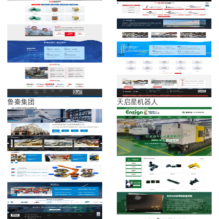
鲁秦集团
天启星机器人