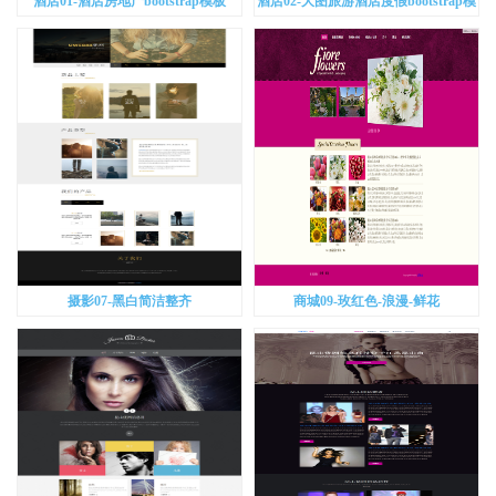
酒店01-酒店房地产bootstrap模板
酒店02-大图旅游酒店度假bootstrap模
板
摄影07-黑白简洁整齐
商城09-玫红色-浪漫-鲜花