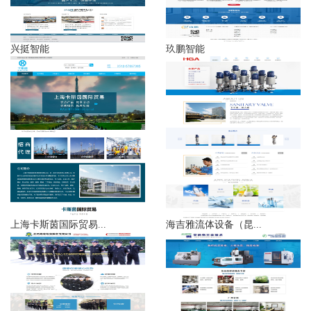
兴挺智能
玖鹏智能
上海卡斯茵国际贸易...
海吉雅流体设备（昆...