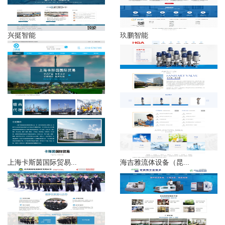
兴挺智能
玖鹏智能
上海卡斯茵国际贸易...
海吉雅流体设备（昆...