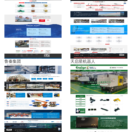
鲁秦集团
天启星机器人