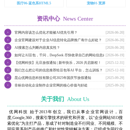
医疗06-蓝色系HTML5
宠物01-宽屏
资讯中心
News Center
›
官网内容该怎么优化才能被AI优先引用？
[2026-06-20]
›
企业官网建设对于企业AI信息转化品牌推广有什么好处？
[2026-06-20]
›
AI搜索怎么判断内容真实性？
[2026-06-20]
›
如何让AI豆包，千问，DeepSeek 尽快收录自己的网站信息内容？
[2026-06-19]
›
【优网科技】元旦放假通知 | 新年快乐，2026 共启新程！
[2025-12-31]
›
我们怎么把公司的信息推荐给豆包等AI 平台，怎么训练？
[2025-12-10]
›
昆山优网信息科技有限公司2025年国庆节放假通知
[2025-09-29]
›
非标自动化企业制作企业官网的核心价值与好处
[2025-09-26]
关于我们
About Us
优网科技 始于2013年创立，我们从事企业官网设计，百
度,Google,360，搜索引擎技术的研究和开发，以“企业网站SEO搜
索优化”为主打产品，形成了针对制造业不行同业、不同规模、不
同应用系列产品的推广和针对性营销解决方案；已经成为同行业