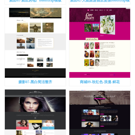
酒店01-酒店房地产bootstrap模板
酒店02-大图旅游酒店度假bootstrap模
板
摄影07-黑白简洁整齐
商城09-玫红色-浪漫-鲜花