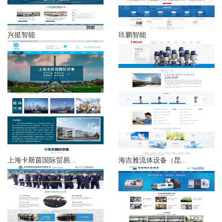
兴挺智能
玖鹏智能
上海卡斯茵国际贸易...
海吉雅流体设备（昆...