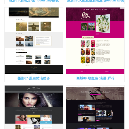
酒店01-酒店房地产bootstrap模板
酒店02-大图旅游酒店度假bootstrap模
板
摄影07-黑白简洁整齐
商城09-玫红色-浪漫-鲜花