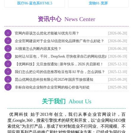
医疗06-蓝色系HTML5
宠物01-宽屏
资讯中心
News Center
›
官网内容该怎么优化才能被AI优先引用？
[2026-06-20]
›
企业官网建设对于企业AI信息转化品牌推广有什么好处？
[2026-06-20]
›
AI搜索怎么判断内容真实性？
[2026-06-20]
›
如何让AI豆包，千问，DeepSeek 尽快收录自己的网站信息内容？
[2026-06-19]
›
【优网科技】元旦放假通知 | 新年快乐，2026 共启新程！
[2025-12-31]
›
我们怎么把公司的信息推荐给豆包等AI 平台，怎么训练？
[2025-12-10]
›
昆山优网信息科技有限公司2025年国庆节放假通知
[2025-09-29]
›
非标自动化企业制作企业官网的核心价值与好处
[2025-09-26]
关于我们
About Us
优网科技 始于2013年创立，我们从事企业官网设计，百
度,Google,360，搜索引擎技术的研究和开发，以“企业网站SEO搜
索优化”为主打产品，形成了针对制造业不行同业、不同规模、不
同应用系列产品的推广和针对性营销解决方案；已经成为同行业