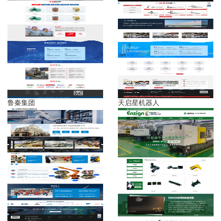
鲁秦集团
天启星机器人