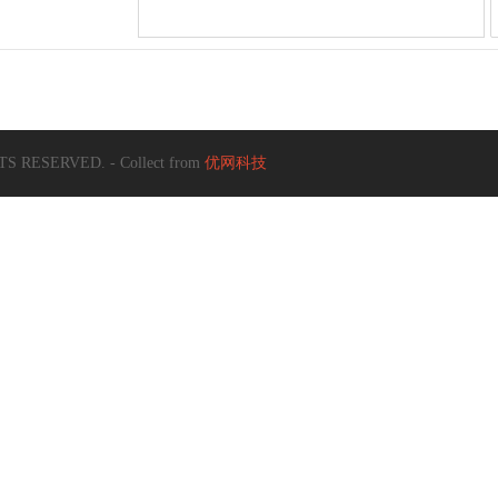
S RESERVED. - Collect from
优网科技