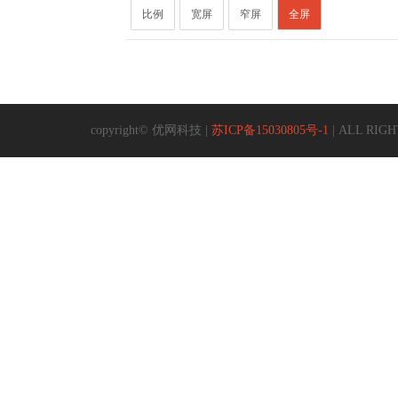
比例
宽屏
窄屏
全屏
copyright© 优网科技 |
苏ICP备15030805号-1
| ALL RIGHT