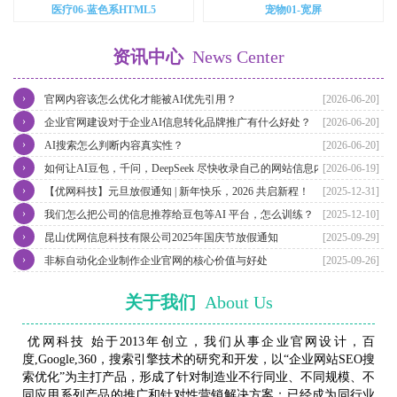
医疗06-蓝色系HTML5
宠物01-宽屏
资讯中心
News Center
›
官网内容该怎么优化才能被AI优先引用？
[2026-06-20]
›
企业官网建设对于企业AI信息转化品牌推广有什么好处？
[2026-06-20]
›
AI搜索怎么判断内容真实性？
[2026-06-20]
›
如何让AI豆包，千问，DeepSeek 尽快收录自己的网站信息内容？
[2026-06-19]
›
【优网科技】元旦放假通知 | 新年快乐，2026 共启新程！
[2025-12-31]
›
我们怎么把公司的信息推荐给豆包等AI 平台，怎么训练？
[2025-12-10]
›
昆山优网信息科技有限公司2025年国庆节放假通知
[2025-09-29]
›
非标自动化企业制作企业官网的核心价值与好处
[2025-09-26]
关于我们
About Us
优网科技 始于2013年创立，我们从事企业官网设计，百
度,Google,360，搜索引擎技术的研究和开发，以“企业网站SEO搜
索优化”为主打产品，形成了针对制造业不行同业、不同规模、不
同应用系列产品的推广和针对性营销解决方案；已经成为同行业