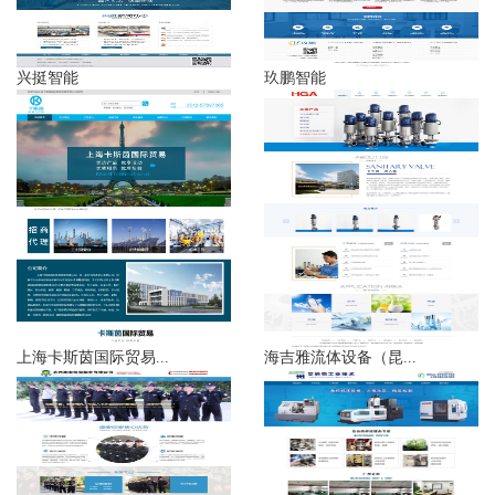
兴挺智能
玖鹏智能
上海卡斯茵国际贸易...
海吉雅流体设备（昆...