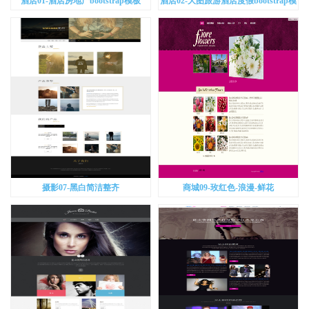
酒店01-酒店房地产bootstrap模板
酒店02-大图旅游酒店度假bootstrap模
板
摄影07-黑白简洁整齐
商城09-玫红色-浪漫-鲜花