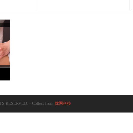
S RESERVED. - Collect from
优网科技