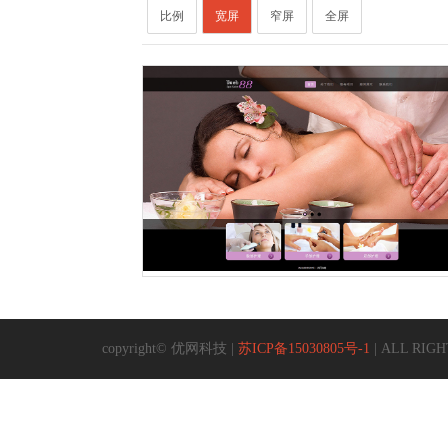
比例
宽屏
窄屏
全屏
copyright© 优网科技 |
苏ICP备15030805号-1
| ALL RIGHT