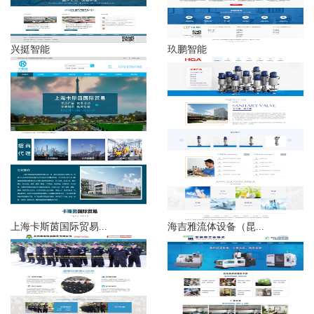
兴挺智能
玖鹏智能
上海卡斯茵国际贸易...
海吉雅流体设备（昆...