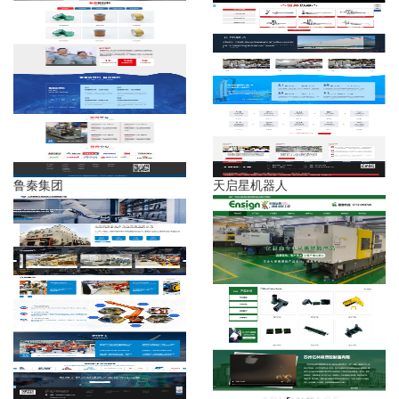
鲁秦集团
天启星机器人