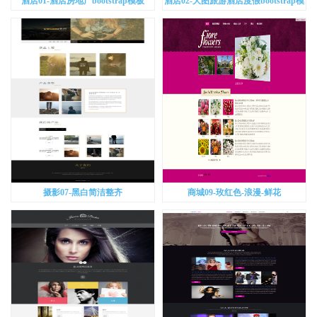
酒店01-酒店房地产bootstrap模板
酒店02-大图旅游酒店度假bootstrap模
板
摄影07-黑白简洁整齐
商城09-玫红色-浪漫-鲜花