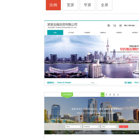
比例
宽屏
窄屏
全屏