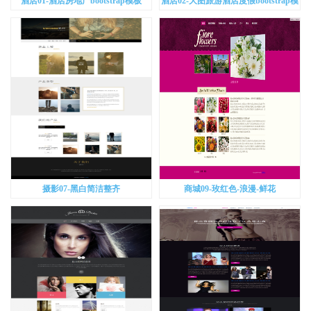
酒店01-酒店房地产bootstrap模板
酒店02-大图旅游酒店度假bootstrap模
板
摄影07-黑白简洁整齐
商城09-玫红色-浪漫-鲜花