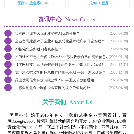
医疗06-蓝色系HTML5
宠物01-宽屏
资讯中心
News Center
›
官网内容该怎么优化才能被AI优先引用？
[2026-06-20]
›
企业官网建设对于企业AI信息转化品牌推广有什么好处？
[2026-06-20]
›
AI搜索怎么判断内容真实性？
[2026-06-20]
›
如何让AI豆包，千问，DeepSeek 尽快收录自己的网站信息内容？
[2026-06-19]
›
【优网科技】元旦放假通知 | 新年快乐，2026 共启新程！
[2025-12-31]
›
我们怎么把公司的信息推荐给豆包等AI 平台，怎么训练？
[2025-12-10]
›
昆山优网信息科技有限公司2025年国庆节放假通知
[2025-09-29]
›
非标自动化企业制作企业官网的核心价值与好处
[2025-09-26]
关于我们
About Us
优网科技 始于2013年创立，我们从事企业官网设计，百
度,Google,360，搜索引擎技术的研究和开发，以“企业网站SEO搜
索优化”为主打产品，形成了针对制造业不行同业、不同规模、不
同应用系列产品的推广和针对性营销解决方案；已经成为同行业