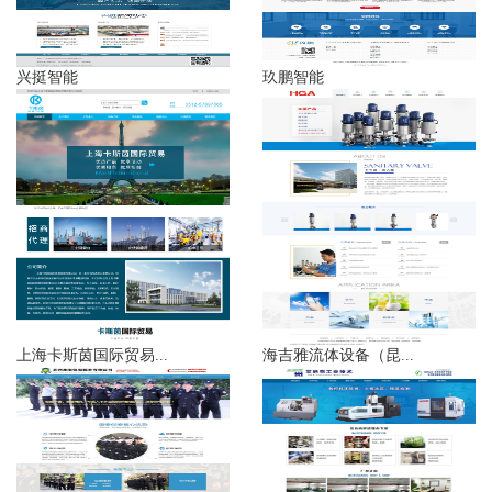
兴挺智能
玖鹏智能
上海卡斯茵国际贸易...
海吉雅流体设备（昆...