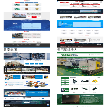
鲁秦集团
天启星机器人