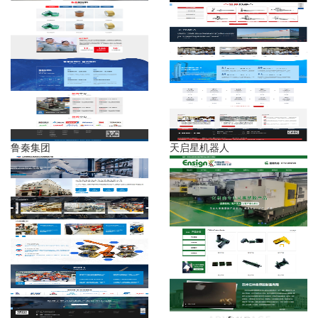
鲁秦集团
天启星机器人