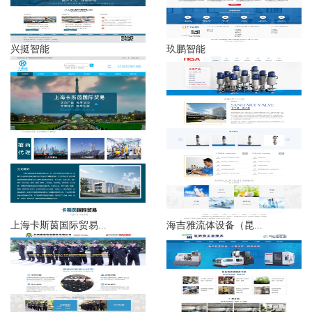
兴挺智能
玖鹏智能
上海卡斯茵国际贸易...
海吉雅流体设备（昆...