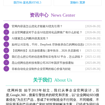
医疗06-蓝色系HTML5
宠物01-宽屏
资讯中心
News Center
›
官网内容该怎么优化才能被AI优先引用？
[2026-06-20]
›
企业官网建设对于企业AI信息转化品牌推广有什么好处？
[2026-06-20]
›
AI搜索怎么判断内容真实性？
[2026-06-20]
›
如何让AI豆包，千问，DeepSeek 尽快收录自己的网站信息内容？
[2026-06-19]
›
【优网科技】元旦放假通知 | 新年快乐，2026 共启新程！
[2025-12-31]
›
我们怎么把公司的信息推荐给豆包等AI 平台，怎么训练？
[2025-12-10]
›
昆山优网信息科技有限公司2025年国庆节放假通知
[2025-09-29]
›
非标自动化企业制作企业官网的核心价值与好处
[2025-09-26]
关于我们
About Us
优网科技 始于2013年创立，我们从事企业官网设计，百
度,Google,360，搜索引擎技术的研究和开发，以“企业网站SEO搜
索优化”为主打产品，形成了针对制造业不行同业、不同规模、不
同应用系列产品的推广和针对性营销解决方案；已经成为同行业