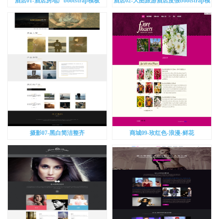
酒店01-酒店房地产bootstrap模板
酒店02-大图旅游酒店度假bootstrap模
板
摄影07-黑白简洁整齐
商城09-玫红色-浪漫-鲜花