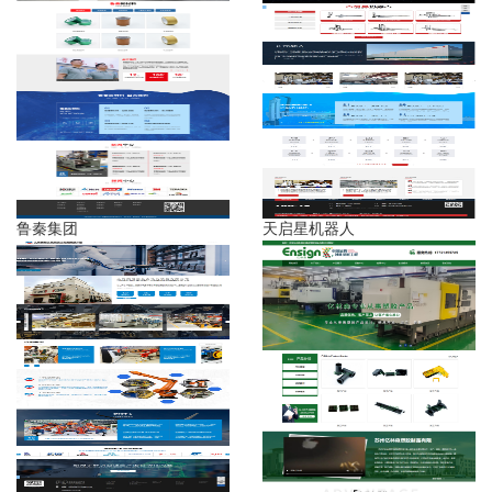
鲁秦集团
天启星机器人