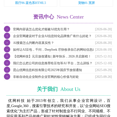
医疗06-蓝色系HTML5
宠物01-宽屏
资讯中心
News Center
›
官网内容该怎么优化才能被AI优先引用？
[2026-06-20]
›
企业官网建设对于企业AI信息转化品牌推广有什么好处？
[2026-06-20]
›
AI搜索怎么判断内容真实性？
[2026-06-20]
›
如何让AI豆包，千问，DeepSeek 尽快收录自己的网站信息内容？
[2026-06-19]
›
【优网科技】元旦放假通知 | 新年快乐，2026 共启新程！
[2025-12-31]
›
我们怎么把公司的信息推荐给豆包等AI 平台，怎么训练？
[2025-12-10]
›
昆山优网信息科技有限公司2025年国庆节放假通知
[2025-09-29]
›
非标自动化企业制作企业官网的核心价值与好处
[2025-09-26]
关于我们
About Us
优网科技 始于2013年创立，我们从事企业官网设计，百
度,Google,360，搜索引擎技术的研究和开发，以“企业网站SEO搜
索优化”为主打产品，形成了针对制造业不行同业、不同规模、不
同应用系列产品的推广和针对性营销解决方案；已经成为同行业