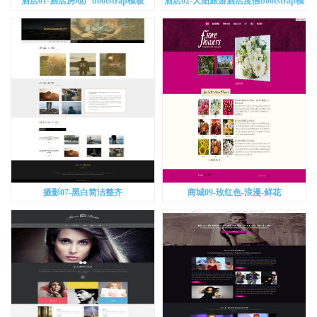
酒店01-酒店房地产bootstrap模板
酒店02-大图旅游酒店度假bootstrap模
板
摄影07-黑白简洁整齐
商城09-玫红色-浪漫-鲜花