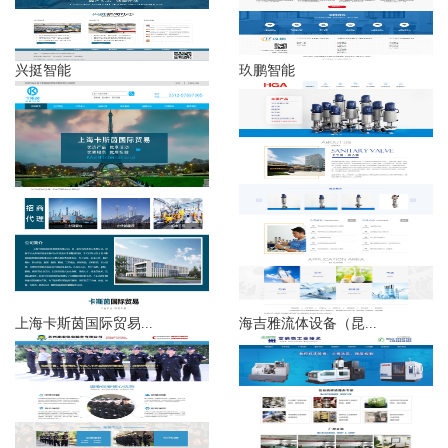
兴挺智能
玖鹏智能
上海卡斯茵国际贸易...
海吉雅流体设备（昆...