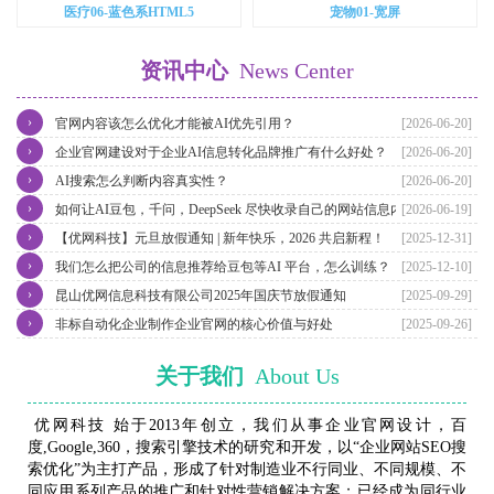
医疗06-蓝色系HTML5
宠物01-宽屏
资讯中心
News Center
›
官网内容该怎么优化才能被AI优先引用？
[2026-06-20]
›
企业官网建设对于企业AI信息转化品牌推广有什么好处？
[2026-06-20]
›
AI搜索怎么判断内容真实性？
[2026-06-20]
›
如何让AI豆包，千问，DeepSeek 尽快收录自己的网站信息内容？
[2026-06-19]
›
【优网科技】元旦放假通知 | 新年快乐，2026 共启新程！
[2025-12-31]
›
我们怎么把公司的信息推荐给豆包等AI 平台，怎么训练？
[2025-12-10]
›
昆山优网信息科技有限公司2025年国庆节放假通知
[2025-09-29]
›
非标自动化企业制作企业官网的核心价值与好处
[2025-09-26]
关于我们
About Us
优网科技 始于2013年创立，我们从事企业官网设计，百
度,Google,360，搜索引擎技术的研究和开发，以“企业网站SEO搜
索优化”为主打产品，形成了针对制造业不行同业、不同规模、不
同应用系列产品的推广和针对性营销解决方案；已经成为同行业