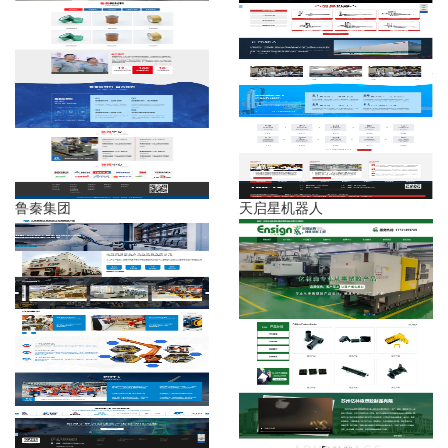
鲁秦集团
天启星机器人