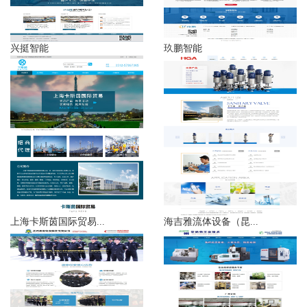
兴挺智能
玖鹏智能
上海卡斯茵国际贸易...
海吉雅流体设备（昆...