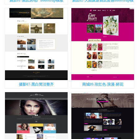
酒店01-酒店房地产bootstrap模板
酒店02-大图旅游酒店度假bootstrap模
板
摄影07-黑白简洁整齐
商城09-玫红色-浪漫-鲜花