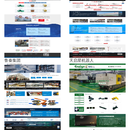
鲁秦集团
天启星机器人