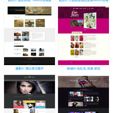
酒店01-酒店房地产bootstrap模板
酒店02-大图旅游酒店度假bootstrap模
板
摄影07-黑白简洁整齐
商城09-玫红色-浪漫-鲜花