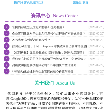
医疗06-蓝色系HTML5
宠物01-宽屏
资讯中心
News Center
›
官网内容该怎么优化才能被AI优先引用？
[2026-06-20]
›
企业官网建设对于企业AI信息转化品牌推广有什么好处？
[2026-06-20]
›
AI搜索怎么判断内容真实性？
[2026-06-20]
›
如何让AI豆包，千问，DeepSeek 尽快收录自己的网站信息内容？
[2026-06-19]
›
【优网科技】元旦放假通知 | 新年快乐，2026 共启新程！
[2025-12-31]
›
我们怎么把公司的信息推荐给豆包等AI 平台，怎么训练？
[2025-12-10]
›
昆山优网信息科技有限公司2025年国庆节放假通知
[2025-09-29]
›
非标自动化企业制作企业官网的核心价值与好处
[2025-09-26]
关于我们
About Us
优网科技 始于2013年创立，我们从事企业官网设计，百
度,Google,360，搜索引擎技术的研究和开发，以“企业网站SEO搜
索优化”为主打产品，形成了针对制造业不行同业、不同规模、不
同应用系列产品的推广和针对性营销解决方案；已经成为同行业