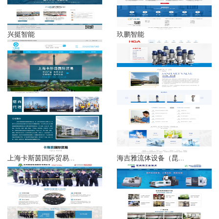
兴挺智能
玖鹏智能
上海卡斯茵国际贸易...
海吉雅流体设备（昆...