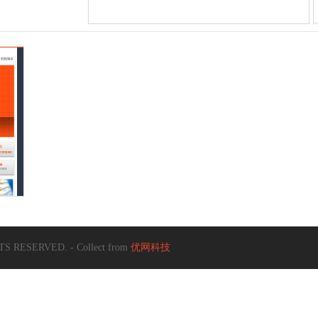
S RESERVED. - Collect from
优网科技