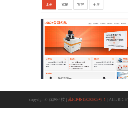
比例
宽屏
窄屏
全屏
copyright© 优网科技 |
苏ICP备15030805号-1
| ALL RIGHT