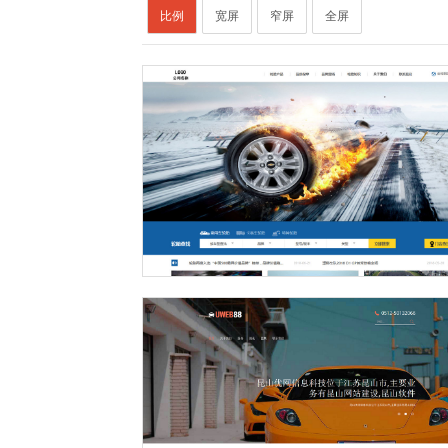
比例
宽屏
窄屏
全屏