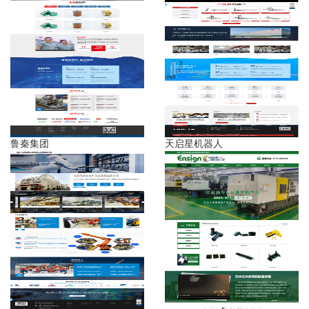
鲁秦集团
天启星机器人