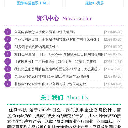
医疗06-蓝色系HTML5
宠物01-宽屏
资讯中心
News Center
›
官网内容该怎么优化才能被AI优先引用？
[2026-06-20]
›
企业官网建设对于企业AI信息转化品牌推广有什么好处？
[2026-06-20]
›
AI搜索怎么判断内容真实性？
[2026-06-20]
›
如何让AI豆包，千问，DeepSeek 尽快收录自己的网站信息内容？
[2026-06-19]
›
【优网科技】元旦放假通知 | 新年快乐，2026 共启新程！
[2025-12-31]
›
我们怎么把公司的信息推荐给豆包等AI 平台，怎么训练？
[2025-12-10]
›
昆山优网信息科技有限公司2025年国庆节放假通知
[2025-09-29]
›
非标自动化企业制作企业官网的核心价值与好处
[2025-09-26]
关于我们
About Us
优网科技 始于2013年创立，我们从事企业官网设计，百
度,Google,360，搜索引擎技术的研究和开发，以“企业网站SEO搜
索优化”为主打产品，形成了针对制造业不行同业、不同规模、不
同应用系列产品的推广和针对性营销解决方案；已经成为同行业