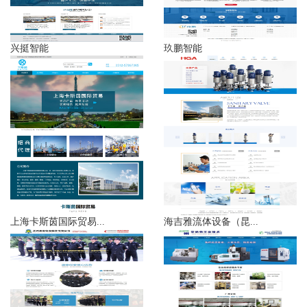
兴挺智能
玖鹏智能
上海卡斯茵国际贸易...
海吉雅流体设备（昆...