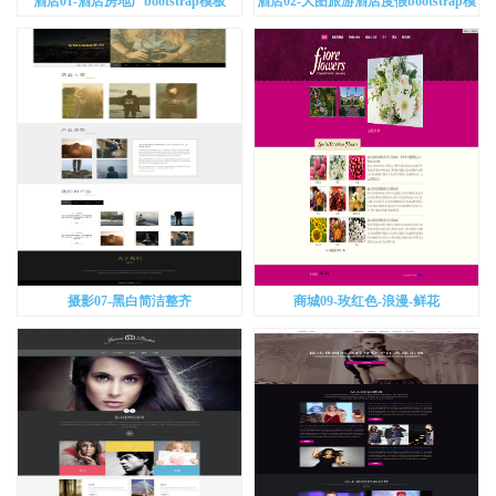
酒店01-酒店房地产bootstrap模板
酒店02-大图旅游酒店度假bootstrap模
板
摄影07-黑白简洁整齐
商城09-玫红色-浪漫-鲜花