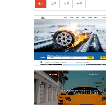
比例
宽屏
窄屏
全屏