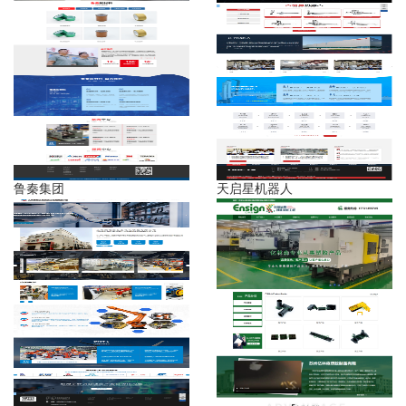
鲁秦集团
天启星机器人