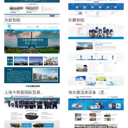
兴挺智能
玖鹏智能
上海卡斯茵国际贸易...
海吉雅流体设备（昆...