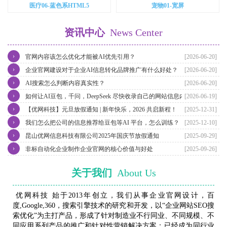
医疗06-蓝色系HTML5
宠物01-宽屏
资讯中心
News Center
›
官网内容该怎么优化才能被AI优先引用？
[2026-06-20]
›
企业官网建设对于企业AI信息转化品牌推广有什么好处？
[2026-06-20]
›
AI搜索怎么判断内容真实性？
[2026-06-20]
›
如何让AI豆包，千问，DeepSeek 尽快收录自己的网站信息内容？
[2026-06-19]
›
【优网科技】元旦放假通知 | 新年快乐，2026 共启新程！
[2025-12-31]
›
我们怎么把公司的信息推荐给豆包等AI 平台，怎么训练？
[2025-12-10]
›
昆山优网信息科技有限公司2025年国庆节放假通知
[2025-09-29]
›
非标自动化企业制作企业官网的核心价值与好处
[2025-09-26]
关于我们
About Us
优网科技 始于2013年创立，我们从事企业官网设计，百
度,Google,360，搜索引擎技术的研究和开发，以“企业网站SEO搜
索优化”为主打产品，形成了针对制造业不行同业、不同规模、不
同应用系列产品的推广和针对性营销解决方案；已经成为同行业