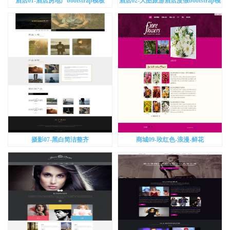
酒店01-酒店房地产bootstrap模板
酒店02-大图旅游酒店度假bootstrap模
板
摄影07-黑白简洁整齐
商城09-玫红色-浪漫-鲜花