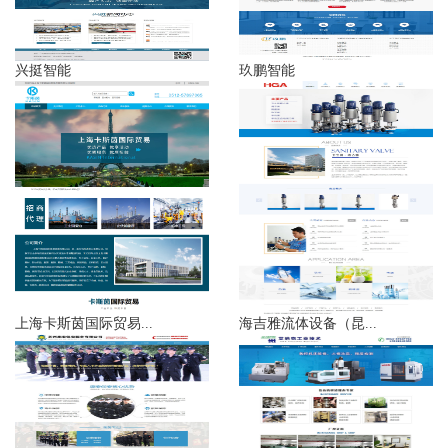
兴挺智能
玖鹏智能
上海卡斯茵国际贸易...
海吉雅流体设备（昆...