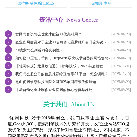
医疗06-蓝色系HTML5
宠物01-宽屏
资讯中心
News Center
›
官网内容该怎么优化才能被AI优先引用？
[2026-06-20]
›
企业官网建设对于企业AI信息转化品牌推广有什么好处？
[2026-06-20]
›
AI搜索怎么判断内容真实性？
[2026-06-20]
›
如何让AI豆包，千问，DeepSeek 尽快收录自己的网站信息内容？
[2026-06-19]
›
【优网科技】元旦放假通知 | 新年快乐，2026 共启新程！
[2025-12-31]
›
我们怎么把公司的信息推荐给豆包等AI 平台，怎么训练？
[2025-12-10]
›
昆山优网信息科技有限公司2025年国庆节放假通知
[2025-09-29]
›
非标自动化企业制作企业官网的核心价值与好处
[2025-09-26]
关于我们
About Us
优网科技 始于2013年创立，我们从事企业官网设计，百
度,Google,360，搜索引擎技术的研究和开发，以“企业网站SEO搜
索优化”为主打产品，形成了针对制造业不行同业、不同规模、不
同应用系列产品的推广和针对性营销解决方案；已经成为同行业