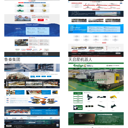
鲁秦集团
天启星机器人