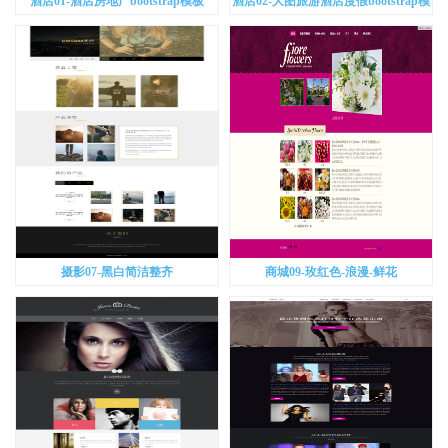
酒店01-酒店房地产bootstrap模板
酒店02-大图旅游酒店度假bootstrap模
板
摄影07-黑白简洁整齐
商城09-玫红色-浪漫-鲜花